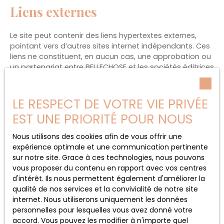
Liens externes
Le site peut contenir des liens hypertextes externes,
pointant vers d’autres sites internet indépendants. Ces
liens ne constituent, en aucun cas, une approbation ou
un partenariat entre BELLECHOSE et les sociétés éditrices
des sites externes. Dès lors, l’éditeur du présent site ne
saurait être tenu responsable de leurs contenus, leurs
produits, leurs publicités ou tous éléments ou services
LE RESPECT DE VOTRE VIE PRIVÉE
présentés. En outre, l’éditeur du présent site ne garantit
EST UNE PRIORITÉ POUR NOUS
pas la qualité permanente et continue du contenu de
ces sites.
Nous utilisons des cookies afin de vous offrir une
expérience optimale et une communication pertinente
Force majeure
sur notre site. Grace à ces technologies, nous pouvons
vous proposer du contenu en rapport avec vos centres
La responsabilité de l’éditeur du site ne pourra être
d'intérêt. Ils nous permettent également d'améliorer la
engagée en cas de force majeure ou de faits
qualité de nos services et la convivialité de notre site
indépendants de sa volonté.
internet. Nous utiliserons uniquement les données
personnelles pour lesquelles vous avez donné votre
Modifications des mentions
accord. Vous pouvez les modifier à n'importe quel