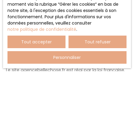
moment via la rubrique ″Gérer les cookies″ en bas de
légales
notre site, à l'exception des cookies essentiels à son
fonctionnement. Pour plus d'informations sur vos
L’éditeur se réserve le droit de modifier, librement et à
données personnelles, veuillez consulter
tout moment, les mentions légales du site. L’utilisation
notre politique de confidentialité
.
du site constitue l’acceptation des mentions légales en
vigueur.
Tout accepter
Tout refuser
Loi applicable
Personnaliser
Le site agencebellechose.fr est régi par la loi française.
JE RECHERCHE UN BIEN