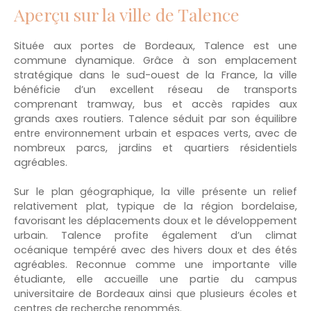
Aperçu sur la ville de Talence
petit auvent permet d’abriter les vélos ou un
barbecue, un cellier extérieur offre un espace de
rangement pratique. En bonus, une très belle et
Située aux portes de Bordeaux, Talence est une
saine cave d’une dizaine de mètres carrés saura
commune dynamique. Grâce à son emplacement
accueillir quelques bonnes bouteilles ou pourra
stratégique dans le sud-ouest de la France, la ville
servir de stockage complémentaire. Chaudière à
bénéficie d’un excellent réseau de transports
condensation, menuiseries double vitrage
comprenant tramway, bus et accès rapides aux
performantes, combles isolés. DPE D. Une
grands axes routiers. Talence séduit par son équilibre
surélévation sur l’arrière de la maison est permise
entre environnement urbain et espaces verts, avec de
par le PLU. Le bien est situé à moins de 5 minutes à
nombreux parcs, jardins et quartiers résidentiels
pied des transports en commun, des commerces
agréables.
et d'une école maternelle. Plusieurs crèches,
écoles élémentaires, restaurants et parcs sont
Sur le plan géographique, la ville présente un relief
accessibles en 15 minutes de marche. Possibilité
relativement plat, typique de la région bordelaise,
de se garer dans la rue très facilement et
favorisant les déplacements doux et le développement
gratuitement pour les résidents. Cette maison est
urbain. Talence profite également d’un climat
proposée à l'achat pour 310. 000€ Frais d’Agence
océanique tempéré avec des hivers doux et des étés
Inclus. Honoraires à la charge du vendeur. Vous
agréables. Reconnue comme une importante ville
souhaitez visiter au plus vite ce bien de caractère
étudiante, elle accueille une partie du campus
? Prenez contact avec nous.
universitaire de Bordeaux ainsi que plusieurs écoles et
centres de recherche renommés.