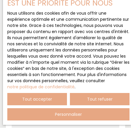
EST UNE PRIORITÉ POUR NOUS
Nous utilisons des cookies afin de vous offrir une
expérience optimale et une communication pertinente sur
notre site. Grace à ces technologies, nous pouvons vous
proposer du contenu en rapport avec vos centres d'intérêt.
Ils nous permettent également d'améliorer la qualité de
Vous vendez ? Votre estimation
nos services et la convivialité de notre site internet. Nous
est offerte !
utiliserons uniquement les données personnelles pour
lesquelles vous avez donné votre accord. Vous pouvez les
Vous vendez un bien immobilier, mais vous ne
modifier à n'importe quel moment via la rubrique ″Gérer les
connaissez pas sa valeur sur le marché immobilier
cookies″ en bas de notre site, à l'exception des cookies
? Profitez d'une première estimation immobilière
essentiels à son fonctionnement. Pour plus d'informations
en ligne offerte et réalisée en quelques clics. Pour
sur vos données personnelles, veuillez consulter
obtenir un résultat plus précis, nous proposons
notre politique de confidentialité
.
ensuite une évaluation à domicile pour obtenir un
Tout accepter
Tout refuser
prix de vente plus fiable et plus précis !
Personnaliser
Adresse de votre bien