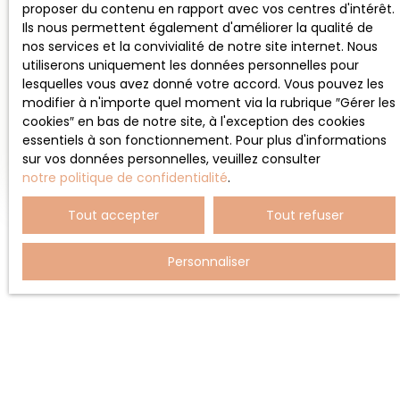
et collège) à moins de 10 minutes à pied. Niveau
proposer du contenu en rapport avec vos centres d'intérêt.
transports en commun, il y a cinq lignes de bus, la
Ils nous permettent également d'améliorer la qualité de
gare de Cenon ainsi que la ligne de tramway A
nos services et la convivialité de notre site internet. Nous
(Galin) dans un rayon de 1 km. Cette maison est
utiliserons uniquement les données personnelles pour
proposée à l'achat pour 379. 000€ Frais d’Agence
lesquelles vous avez donné votre accord. Vous pouvez les
Inclus. Honoraires à la charge de l'acquéreur : 14.
modifier à n'importe quel moment via la rubrique ″Gérer les
000€ TTC soit 3. 84%. Vous souhaitez visiter au
cookies″ en bas de notre site, à l'exception des cookies
plus vite ce bien de caractère ? Prenez contact
essentiels à son fonctionnement. Pour plus d'informations
avec nous.
sur vos données personnelles, veuillez consulter
notre politique de confidentialité
.
Tout accepter
Tout refuser
Personnaliser