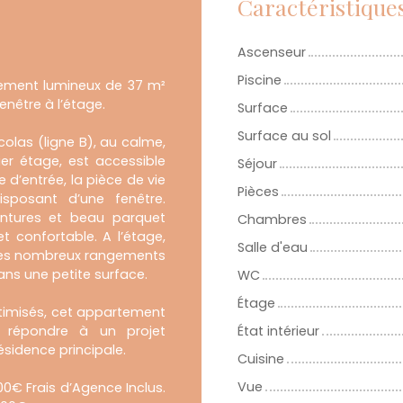
Caractéristique
Ascenseur
Piscine
tement lumineux de 37 m²
enêtre à l’étage.
Surface
Surface au sol
olas (ligne B), au calme,
er étage, est accessible
Séjour
 d’entrée, la pièce de vie
Pièces
isposant d’une fenêtre.
intures et beau parquet
Chambres
et confortable. A l’étage,
Salle d'eau
ses nombreux rangements
dans une petite surface.
WC
Étage
timisés, cet appartement
s répondre à un projet
État intérieur
ésidence principale.
Cuisine
Vue
0€ Frais d’Agence Inclus.