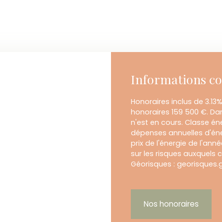
Informations c
Honoraires inclus de 3.13%
honoraires 159 500 €. Da
n'est en cours. Classe é
dépenses annuelles d'éne
prix de l'énergie de l'ann
sur les risques auxquels c
Géorisques : georisques.g
Nos honoraires