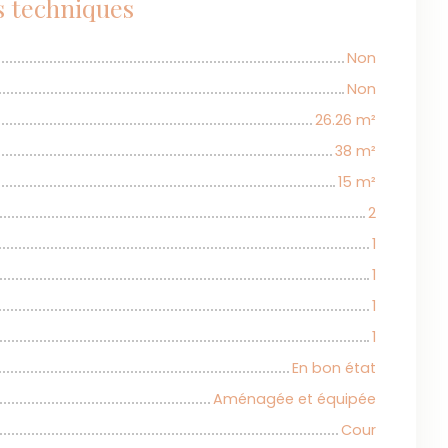
s techniques
Non
Non
26.26
m²
38
m²
15
m²
2
1
1
1
1
En bon état
Aménagée et équipée
Cour