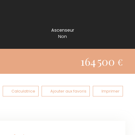
Ascenseur
Non
164 500
€
Calculatrice
Ajouter aux favoris
Imprimer