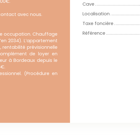
000€.
Cave
Localisation
 contact avec nous.
Taxe foncière
Référence
ute occupation. Chauffage
u’en 2034). L’appartement
rentabilité prévisionnelle
complément de loyer en
eur à Bordeaux depuis le
05€.
essionnel. (Procédure en