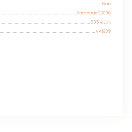
Non
Bordeaux 33000
805
€ /an
VA1909