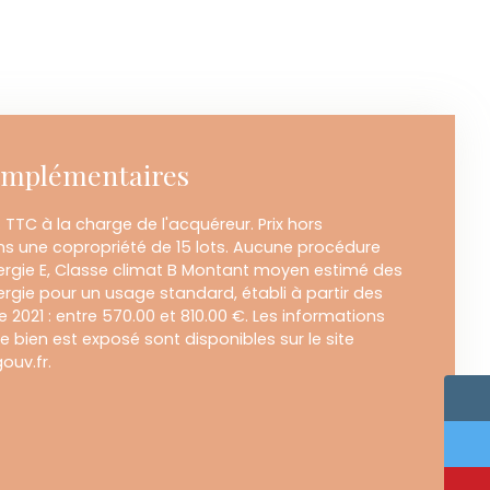
omplémentaires
 TTC à la charge de l'acquéreur. Prix hors
ns une copropriété de 15 lots. Aucune procédure
nergie E, Classe climat B Montant moyen estimé des
rgie pour un usage standard, établi à partir des
ée 2021 : entre 570.00 et 810.00 €. Les informations
e bien est exposé sont disponibles sur le site
ouv.fr.