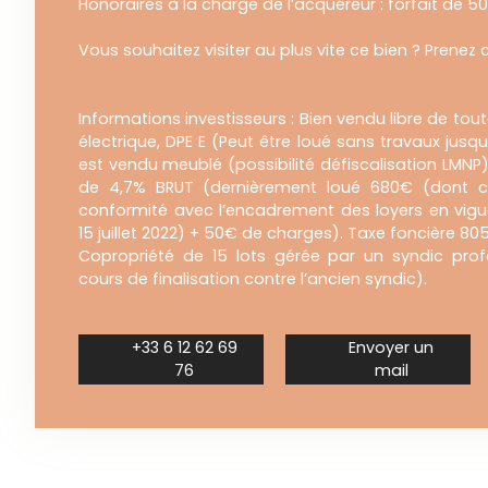
Honoraires à la charge de l’acquéreur : forfait de 5
Vous souhaitez visiter au plus vite ce bien ? Prenez
Informations investisseurs : Bien vendu libre de to
électrique, DPE E (Peut être loué sans travaux jusq
est vendu meublé (possibilité défiscalisation LMNP), 
de 4,7% BRUT (dernièrement loué 680€ (dont 
conformité avec l’encadrement des loyers en vigu
15 juillet 2022) + 50€ de charges). Taxe foncière 8
Copropriété de 15 lots gérée par un syndic prof
cours de finalisation contre l’ancien syndic).
+33 6 12 62 69
Envoyer un
76
mail