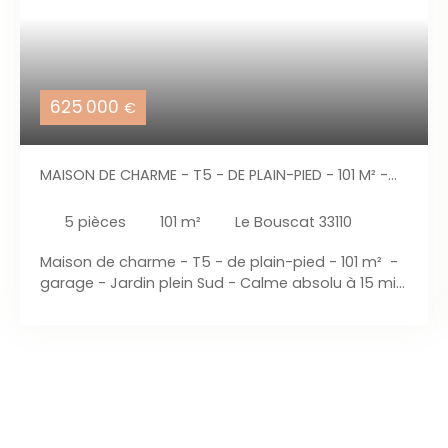
625 000
€
MAISON DE CHARME - T5 - DE PLAIN-PIED - 101 M² -
GARAGE - JARDIN PLEIN SUD - CALME ABSOLU À 15
MIN DE BORDEAUX CENTRE
5
pièces
101
m²
Le Bouscat 33110
Maison de charme - T5 - de plain-pied - 101 m² -
garage - Jardin plein Sud - Calme absolu à 15 min
de Bordeaux centre Située au cœur d’une impasse
paisible, à l’abri du passage et de l’agitation, cette
maison de plain-pied entièrement rénovée
dispose d'un cadre de vie aux finitions soignées,
garantissant le privilège rare d'une vie citadine au
calme absolu. Mitoyenne d'un parc et située à
seulement 15 minutes du centre de Bordeaux,