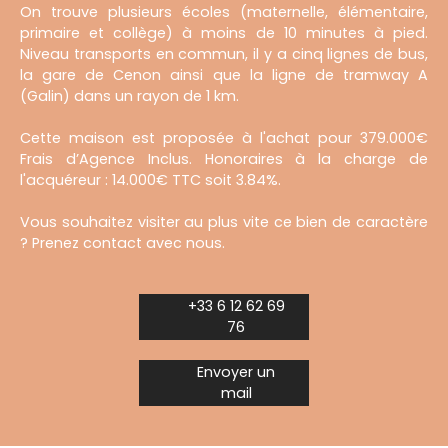
On trouve plusieurs écoles (maternelle, élémentaire,
primaire et collège) à moins de 10 minutes à pied.
Niveau transports en commun, il y a cinq lignes de bus,
la gare de Cenon ainsi que la ligne de tramway A
(Galin) dans un rayon de 1 km.
Cette maison est proposée à l'achat pour 379.000€
Frais d’Agence Inclus. Honoraires à la charge de
l'acquéreur : 14.000€ TTC soit 3.84%.
Vous souhaitez visiter au plus vite ce bien de caractère
? Prenez contact avec nous.
+33 6 12 62 69
76
Envoyer un
mail