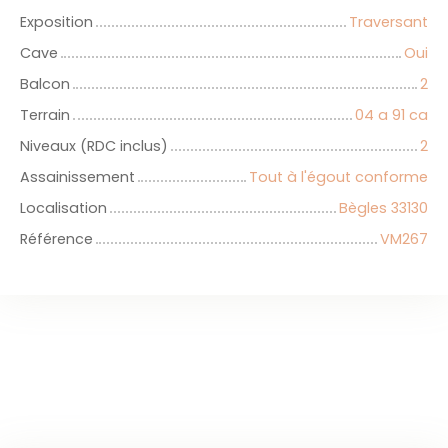
Exposition
Traversant
Cave
Oui
Balcon
2
Terrain
04 a 91 ca
Niveaux (RDC inclus)
2
Assainissement
Tout à l'égout conforme
Localisation
Bègles 33130
Référence
VM267