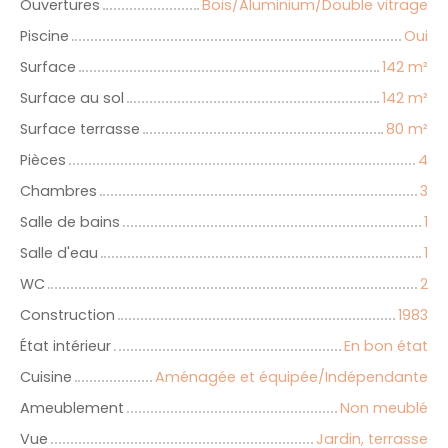
Ouvertures
Bois/Aluminium/Double vitrage
Piscine
Oui
Surface
142
m²
Surface au sol
142
m²
Surface terrasse
80
m²
Pièces
4
Chambres
3
Salle de bains
1
Salle d'eau
1
WC
2
Construction
1983
État intérieur
En bon état
Cuisine
Aménagée et équipée/Indépendante
Ameublement
Non meublé
Vue
Jardin, terrasse