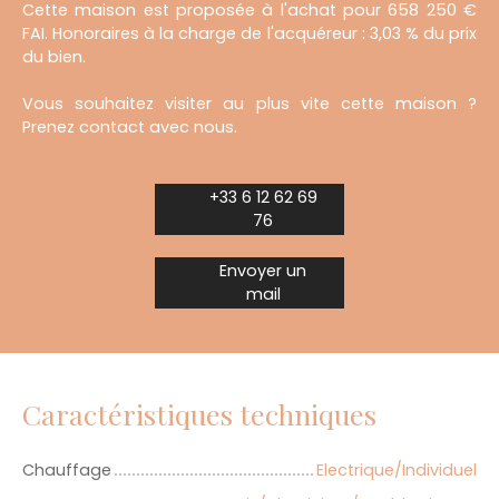
Cette maison est proposée à l'achat pour 658 250 €
FAI. Honoraires à la charge de l'acquéreur : 3,03 % du prix
du bien.
Vous souhaitez visiter au plus vite cette maison ?
Prenez contact avec nous.
+33 6 12 62 69
76
Envoyer un
mail
Caractéristiques techniques
Chauffage
Electrique/Individuel