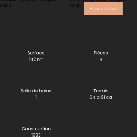
+ de photos
Surface
Pièces
142
m²
4
Salle de bains
Terrain
1
04 a 91 ca
Construction
1983