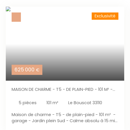
Exclusivité
625 000
€
MAISON DE CHARME - T5 - DE PLAIN-PIED - 101 M² -
GARAGE - JARDIN PLEIN SUD - CALME ABSOLU À 15
MIN DE BORDEAUX CENTRE
5
pièces
101
m²
Le Bouscat 33110
Maison de charme - T5 - de plain-pied - 101 m² -
garage - Jardin plein Sud - Calme absolu à 15 min
de Bordeaux centre Située au cœur d’une impasse