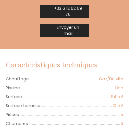
+33 6 12 62 69
76
Envoyer un
mail
Caractéristiques techniques
Chauffage
Gaz/De ville
Piscine
Non
Surface
94
m²
Surface terrasse
10
m²
Pièces
5
Chambres
3