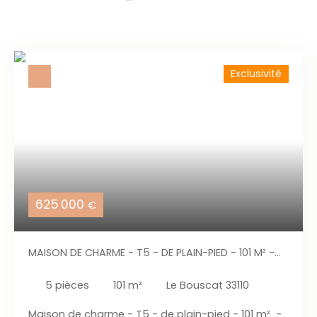
Exclusivité
625 000
€
MAISON DE CHARME - T5 - DE PLAIN-PIED - 101 M² -
GARAGE - JARDIN PLEIN SUD - CALME ABSOLU À 15
MIN DE BORDEAUX CENTRE
5
pièces
101
m²
Le Bouscat 33110
Maison de charme - T5 - de plain-pied - 101 m² -