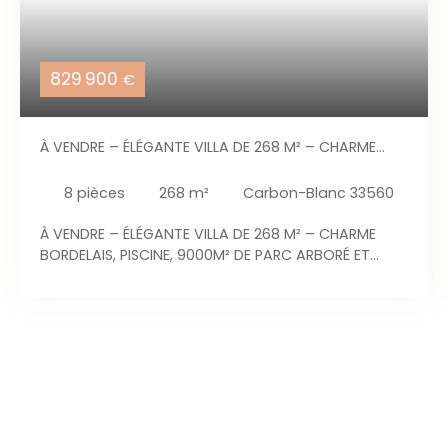
829 900
€
À VENDRE – ÉLÉGANTE VILLA DE 268 M² – CHARME
BORDELAIS, PISCINE, 9000M² DE PARC ARBORÉ ET
PRAIRIE POUVANT ACCUEILLIR ANIMAUX OU VERGER
8
pièces
268
m²
Carbon-Blanc 33560
À VENDRE – ÉLÉGANTE VILLA DE 268 M² – CHARME
BORDELAIS, PISCINE, 9000M² DE PARC ARBORÉ ET
PRAIRIE POUVANT ACCUEILLIR ANIMAUX OU VERGER
Dès l’entrée dans la propriété, une majestueuse
allée de marronniers donne le ton : ici, tout évoque
le calme, le raffinement et l’élégance. Cette villa
de caractère, développant 268 m² habitables sur
deux niveaux, s’inspire avec subtilité des grandes
demeures bordelaises. La façade soulignée de
corniches en pierre affirme la noblesse de son
architecture, tandis qu’à l’intérieur, des éléments