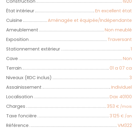
Construction
1920
État intérieur
En excellent état
Cuisine
Aménagée et équipée/Indépendante
Ameublement
Non meublé
Exposition
Traversant
Stationnement extérieur
1
Cave
Non
Terrain
01 a 07 ca
Niveaux (RDC inclus)
3
Assainissement
Individuel
Localisation
Dax 40100
Charges
353
€ /mois
Taxe foncière
3 125
€ /an
Référence
VM322