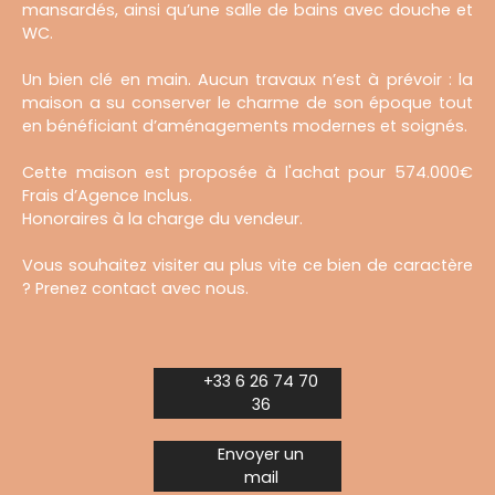
mansardés, ainsi qu’une salle de bains avec douche et
WC.
Un bien clé en main. Aucun travaux n’est à prévoir : la
maison a su conserver le charme de son époque tout
en bénéficiant d’aménagements modernes et soignés.
Cette maison est proposée à l'achat pour 574.000€
Frais d’Agence Inclus.
Honoraires à la charge du vendeur.
Vous souhaitez visiter au plus vite ce bien de caractère
? Prenez contact avec nous.
+33 6 26 74 70
36
Envoyer un
mail