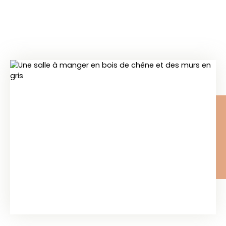
invitation à la convivialité. L’espace jour est
judicieusement complété par des pièces de
services essentielles au quotidien, tels qu'une
buanderie pratique et des WC séparés,
optimisant ainsi l'organisation de la maison. Pour
le repos, l’espace nuit se distingue clairement,
distribuant quatre chambres harmonieuses avec
rangements intégrés et une salle de bain soignée,
garantissant l’intimité de chacun. Ouverte sur le
jardin, une véranda lumineuse de 6 m² apporte
une respiration supplémentaire à la maison. Cet
espace polyvalent peut très facilement être
aménagé en un bureau paisible pour le télétravail
ou en un atelier créatif tourné vers la nature. À
l’extérieur, le jardin intimiste et sans vis-à-vis
s'articule autour d'une terrasse en bois exotique,
véritable salon d'été baigné de soleil. La propriété
dispose également d'un garage privé permettant
de stationner un véhicule en toute sécurité. La vie
de quartier au Bouscat est ici un luxe quotidien.
Entourée par la verdure, la maison bénéficie de la