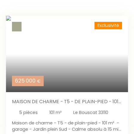
Exclusivité
625 000
€
MAISON DE CHARME - T5 - DE PLAIN-PIED - 101
M² - GARAGE - JARDIN PLEIN SUD - CALME
5
pièces
101
m²
Le Bouscat 33110
ABSOLU À 15 MIN DE BORDEAUX CENTRE
Maison de charme - T5 - de plain-pied - 101 m² -
garage - Jardin plein Sud - Calme absolu à 15 min