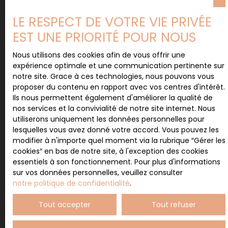
N'hésitez pas à nous contacter
LE RESPECT DE VOTRE VIE PRIVÉE
pour discuter
EST UNE PRIORITÉ POUR NOUS
de votre projet immobilier !
Nous utilisons des cookies afin de vous offrir une
expérience optimale et une communication pertinente sur
Vous ne trouvez pas votre futur bien immobilier ? Vous
notre site. Grace à ces technologies, nous pouvons vous
n'arrivez pas à vous projeter ? Notre agence
proposer du contenu en rapport avec vos centres d'intérêt.
immobilière vous propose un service personnalisé pour
Ils nous permettent également d'améliorer la qualité de
vous aider à trouver la propriété qui répond à
nos services et la convivialité de notre site internet. Nous
l'ensemble de vos critères.
utiliserons uniquement les données personnelles pour
lesquelles vous avez donné votre accord. Vous pouvez les
modifier à n'importe quel moment via la rubrique ″Gérer les
cookies″ en bas de notre site, à l'exception des cookies
Ne manquez plus aucun bien
essentiels à son fonctionnement. Pour plus d'informations
sur vos données personnelles, veuillez consulter
correspondant à votre
notre politique de confidentialité
.
recherche !
Tout accepter
Tout refuser